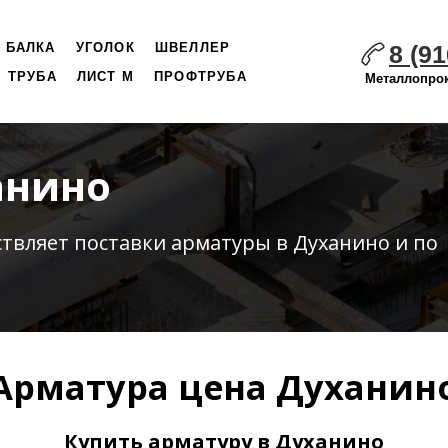
8 (91
БАЛКА
УГОЛОК
ШВЕЛЛЕР
ТРУБА
ЛИСТ М
ПРОФТРУБА
Металлопрок
анино
ствляет
поставки
арматуры в Духанино и по
Арматура цена Духанин
Купить арматуру в Духанино