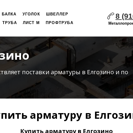
8 (91
БАЛКА
УГОЛОК
ШВЕЛЛЕР
ТРУБА
ЛИСТ М
ПРОФТРУБА
Металлопрок
озино
ствляет
поставки
арматуры в Елгозино и по
пить арматуру в Елгоз
Купить арматуру в Елгозино