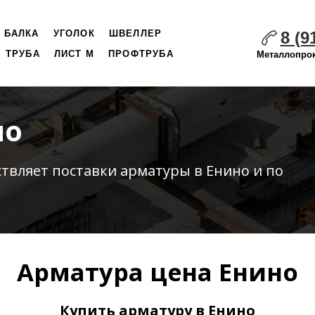
8 (9
БАЛКА
УГОЛОК
ШВЕЛЛЕР
ТРУБА
ЛИСТ М
ПРОФТРУБА
Металлопрок
но
ствляет
поставки
арматуры в Енино и по
Арматура цена Енино
Купить арматуру в Енино