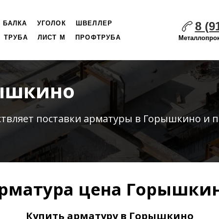
8 (9
БАЛКА
УГОЛОК
ШВЕЛЛЕР
ТРУБА
ЛИСТ М
ПРОФТРУБА
Металлопрок
рышкино
ствляет
поставки
арматуры в Горышкино и п
рматура цена Горышки
Купить арматуру в Горышкино