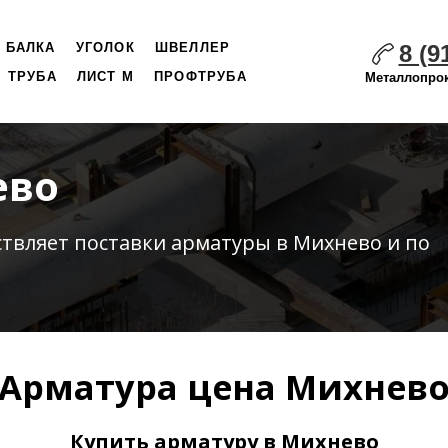
8 (9
БАЛКА
УГОЛОК
ШВЕЛЛЕР
ТРУБА
ЛИСТ М
ПРОФТРУБА
Металлопрок
ево
ствляет
поставки
арматуры в Михнево и по
Арматура цена Михнев
Купить арматуру в Михнево