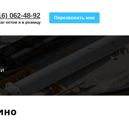
16) 062-48-92
Перезвонить мне
ат оптом и в розницу
 и
ино