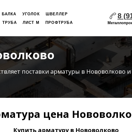
8 (9
БАЛКА
УГОЛОК
ШВЕЛЛЕР
ТРУБА
ЛИСТ М
ПРОФТРУБА
Металлопрок
оволково
ствляет
поставки
арматуры в Нововолково и
матура цена Нововолк
Купить арматуру в Нововолково