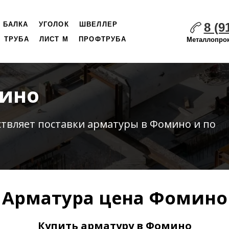
8 (9
БАЛКА
УГОЛОК
ШВЕЛЛЕР
ТРУБА
ЛИСТ М
ПРОФТРУБА
Металлопрок
мино
ствляет
поставки
арматуры в Фомино и по
Арматура цена Фомино
Купить арматуру в Фомино