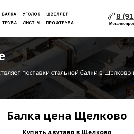
8 (91
БАЛКА
УГОЛОК
ШВЕЛЛЕР
ТРУБА
ЛИСТ М
ПРОФТРУБА
Металлопрок
е
ствляет
поставки стальной
балки в Щелково 
Балка цена Щелково
Купить двутавр в Щелково